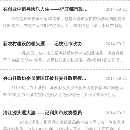
多元，还欠40多万......
在创业中追寻快乐人生 ——记宜都市政协委员李斌
2014-09-21
今年是我国改革开放30周年，也是宜都市政协委员李斌与陶瓷结
缘30周年。在这个火红时代的推动下，30年的创业路，李斌在陶瓷行
业里摸爬滚打，为陶瓷着迷，为陶瓷拼搏，为人生写意，为社会讴
歌，体验到创业的艰辛与......
新农村建设的领头雁——记枝江市政协常委余瑞涛
2014-09-21
7月29日，枝江市安福寺镇桑树河村被湖北省委、省政府授
予了省级“文明村”称号。这是枝江市政协常委、桑树河村党支部书
记、主任余瑞涛带领全村人民和谐奋进的结果。走近桑树河村，看到
的是：“做饭不用烧柴草，......
兴山县政协委员廖国江被县委县政府授予2007年度“兴山县有突出贡献人才”...
2014-09-21
7月上旬，兴山县委、县政府发文授予县政协委员廖国江同志为
2007年度“兴山县有突出贡献人才”光荣称号，并颁发奖金3万元。 廖
国江是中共党员，现任县职业教育中心校长。他从1994年以来，连续
四届担任县政协......
清江源头逐大波——记利川市政协委员潘顺福
2014-09-21
在清江源头，那座湖北海拔最高的小城市里，有一位资深基
层政协委员，他从1984年利川政协成立至今，他担任了历届利川市政