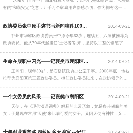
“永和安”作为一个“湖北省着名商标”，如今已是家喻户晓，它所赋
有的“和谐安定”之意，让千万个家庭用户倍感亲切。作为拥有这一商
标的汉川市政协常委、湖北永和安集团有限公司董事长周仁当初正是
相中“永和安”的“......
政协委员张中原手迹书写新闻稿件100多万字
2014-09-21
鄂州市华容区政协委员张中原今年63岁，连续五、六届被推荐为
政协委员。他从70年代起担任“土记者”以来，坚持以工整的钢笔字书
写和寄发新闻稿件，30多年来，被各级新闻媒体采用稿件7000多篇达
100多万字。......
生命在履职中闪光——记襄樊市襄阳区优秀政协委员王照阳
2014-09-21
王照阳，现年39岁，是石桥镇政协办公室干事。2006年底，他被
推荐为襄阳区第三届政协委员。担任政协委员以来，在政协领导的关
怀帮助下，他处处不忘履行自己的政协委员职责，积极建言献策，共
上报各种信息70余篇......
一个女委员的风采——记襄樊市襄阳区政协委员、区纺织行业协会副主任张国珍
2014-09-21
天使，在《现代汉语词典》解释的非常形象，她是多带翅膀的美
女，于是现在常用“天使”来比喻可爱的女子。又因天使有神性，又有
人性，故她又是真善美的化身，象征一切美好的事物。 在这期的
委员风采中，我们将要叙......
十年创业艰辛路 四载回乡天地宽 ---记江陵县政协常委、荆州市宇禾工贸...
2014-09-21