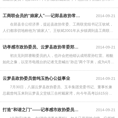
协委员。 他，出生在一个十分贫寒的土家族家庭，父亲早逝，病
痛夺去七个兄弟姐妹的生......
工商联会员的“娘家人”──记郧县政协常委王钦斌
2014-09-21
在郧县非公经济界，提起县政协常委、工商联党组书记王钦斌，
人们都亲切地称他为“娘家人”。王钦斌2001年从乡镇调到县工商联担
任专职副主席，2006年被任命为县委统战部副部长、工商联党组书
记。八年来，他怀着......
访孝感市政协委员、云梦县政协常委郑赛毅
2014-09-21
初次见到郑赛毅委员的人，也许会把他错认成明星孙红雷。相貌
如此之像，以至市电视台的记者无意喊出“孙总”两个字来，成为4月15
日采访时的趣闻。一个破产的国企经其收购，两年内重振雄风，产品
国内市场占有率达45......
云梦县政协委员曾纯玉热心公益事业
2014-09-21
7月30日，八届云梦县政协委员、玉丰集团党委书记、董事长兼
总裁曾纯玉来到云梦县义堂镇三合村戴家湾，向今年高考以615分的
优秀成绩摘得孝感市文科状元桂冠的贫困生戴俊攀表示祝贺，并送给
2000元慰问金。 曾......
打造“和谐之门”——记孝感市政协委员周仁
2014-09-21