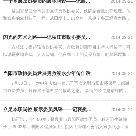
一个基层政协委员的履职轨迹——记襄樊市襄阳区政协委员、伙牌副食批发部经理...
2014-09-21
黎国富是襄樊市襄阳区优秀政协委员、伙牌副食批发部经理。他
和众多的农村孩子一样。从田埂上走出乡村，从事了务工经商之路。
像众多的经商群体一样，从小买小卖到厂家直销，由厂家直销到品牌
区域代理，由品牌代理到品牌......
闪光的艺术之路——记枝江市政协委员、枝江市歌舞剧团节目主持人潘传平
2014-09-21
在枝江，提起该市政协委员、市歌舞剧团节目主持人潘传平，可
以说是家喻户晓，人人皆知。他在舞台上的英俊形象、翩翩风度和富
有磁性的嗓音已经深深刻在人们的脑海里，他被广大观众朋友亲切的
誉为枝江的“赵忠祥”，舞台......
当阳市政协委员尹展勇救溺水少年传佳话
2014-09-21
7月30日，一对中年夫妇带着儿子再次来到当阳市环保局，感谢
市政协委员、环保局干部尹展的救命之恩。 事情的经过是这样的：在
7月20日下午4时许，当阳市某高中3名少年李某、童某和文某相约到
沮河闸口处游泳，......
立足本职岗位 展示委员风采——记襄樊市襄阳区优秀政协委员、程河卫生院院长...
2014-09-21
杨正浩，今年50岁，是襄樊市襄阳区政协委员、程河卫生院院
长。 2002年，襄阳区程河镇卫生院因为管理不善陷入瘫痪状态：医院
几乎没有病房，没有主治医生，没有病人，职工月平均工资只有100