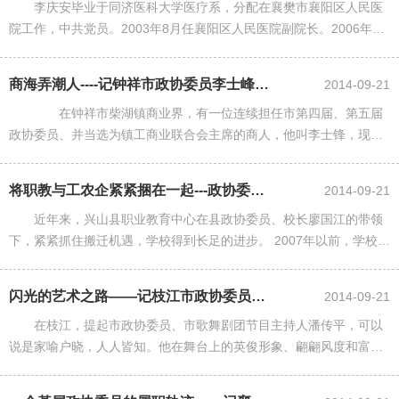
李庆安毕业于同济医科大学医疗系，分配在襄樊市襄阳区人民医
院工作，中共党员。2003年8月任襄阳区人民医院副院长。2006年当
选为襄阳区第三届政协委员。一、走进梦想 李庆安从小生长在襄北黄
土岗，也和其他同......
商海弄潮人----记钟祥市政协委员李士峰在改革开放30年中的变化
2014-09-21
在钟祥市柴湖镇商业界，有一位连续担任市第四届、第五届
政协委员、并当选为镇工商业联合会主席的商人，他叫李士锋，现经
营一家超市，长年代销市盐业公司食盐业务和多种酒类业务，拥有资
产300多万元。吃苦耐劳是......
将职教与工农企紧紧捆在一起---政协委员、兴山职教中心校长廖国江办学侧记...
2014-09-21
近年来，兴山县职业教育中心在县政协委员、校长廖国江的带领
下，紧紧抓住搬迁机遇，学校得到长足的进步。 2007年以前，学校位
于距离古夫新县城几十里以外的高阳镇，处境十分困难：作为全县唯
一没有随迁的县直单位......
闪光的艺术之路——记枝江市政协委员、市歌舞剧团节目主持人潘传平
2014-09-21
在枝江，提起市政协委员、市歌舞剧团节目主持人潘传平，可以
说是家喻户晓，人人皆知。他在舞台上的英俊形象、翩翩风度和富有
磁性的嗓音已经深深刻在人们的脑海里，他被广大观众朋友亲切的誉
为枝江的“赵忠祥”，舞台上......