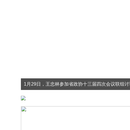
6月9日，孙伟在鄂州调研
5月18日至20日，孙伟在十堰调研
4月21日至22日，孙伟在黄石市、咸宁市调研
4月6日至8日，孙伟在神农架林区、宜昌市调研
1月29日，王忠林参加省政协十三届四次会议联组讨