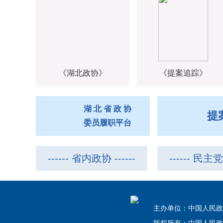
《湖北政协》
《提案追踪》
湖 北 省 政 协
提
委员履职平台
------ 省内政协 ------
------ 民主党派
主办单位：中国人民政