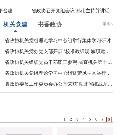
孙伟在汉调研高水平对外开放平台建设工作
省政协召开党组会议 孙伟主持并讲话
机关党建
书香政协
更多>
省政协机关党组理论学习中心组举行集体学习研讨
省政协机关党办党支部开展 “校准政绩观 履职建新功”大讨论
省政协机关组织党员干部职工参观 省直机关第十二届“清风颂”廉政书画展
省政协机关党组理论学习中心组暨楚风学堂举行集体学习
省政协委员工作委员会办公室荣获“湖北省统战系统先进集体”称号
1
2
3
4
5
6
7
8