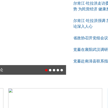
尔肯江·吐拉洪走访
势 为民营经济 健
尔肯江·吐拉洪强调
论深入人心
省政协召开党组会议
党蓁在襄阳武汉调研
党蓁赴南漳县联系指
论