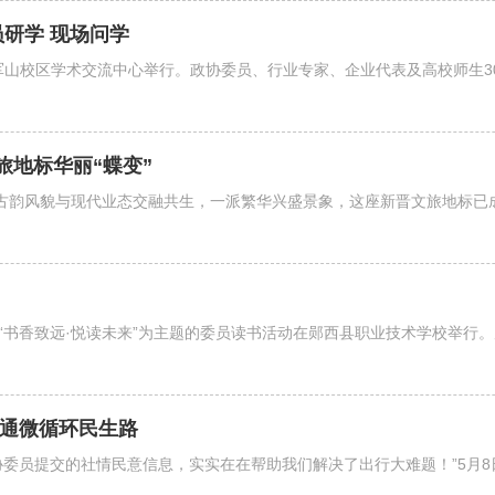
员研学 现场问学
军山校区学术交流中心举行。政协委员、行业专家、企业代表及高校师生30
旅地标华丽“蝶变”
，古韵风貌与现代业态交融共生，一派繁华兴盛景象，这座新晋文旅地标已
“书香致远·悦读未来”为主题的委员读书活动在郧西县职业技术学校举行
交通微循环民生路
协委员提交的社情民意信息，实实在在帮助我们解决了出行大难题！”5月