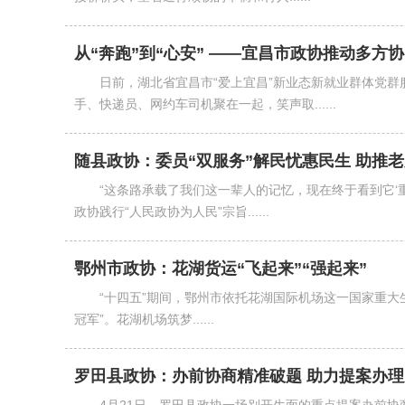
从“奔跑”到“心安” ——宜昌市政协推动多方协
日前，湖北省宜昌市“爱上宜昌”新业态新就业群体党
手、快递员、网约车司机聚在一起，笑声取......
随县政协：委员“双服务”解民忧惠民生 助推
“这条路承载了我们这一辈人的记忆，现在终于看到它‘
政协践行“人民政协为人民”宗旨......
鄂州市政协：花湖货运“飞起来”“强起来”
“十四五”期间，鄂州市依托花湖国际机场这一国家重大生
冠军”。花湖机场筑梦......
罗田县政协：办前协商精准破题 助力提案办理从