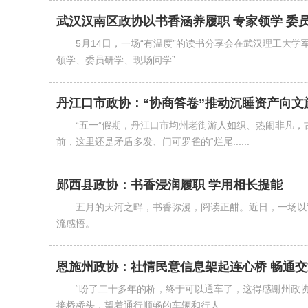
武汉汉南区政协以书香涵养履职 专家领学 委
5月14日，一场“有温度”的读书分享会在武汉理工大学
领学、委员研学、现场问学”......
丹江口市政协：“协商答卷”推动沉睡资产向文
“五一”假期，丹江口市均州老街游人如织、热闹非凡
前，这里还是矛盾多发、门可罗雀的“烂尾......
郧西县政协：书香浸润履职 学用相长提能
五月的天河之畔，书香弥漫，阅读正酣。近日，一场以
流感悟。
恩施州政协：社情民意信息架起连心桥 畅通
“盼了二十多年的桥，终于可以通车了，这得感谢州政
接桥桥头，望着通行顺畅的车辆和行人......