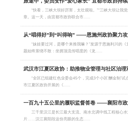
旅途中，委员变作“爱心家长” 宜都市政协持续
“快看，三峡大坝好厉害，太壮观啦。”“三峡大坝让我
章。这一天，由宜都市政协联合市......
从“唱得好”到“叫得响” ——恩施州政协聚力攻坚
“妹娃要过河，是哪个来推我嘛？”发源于恩施利川的
题始终萦绕不散：坐拥顶流传唱度的《龙......
武汉市江夏区政协：助推物业管理与社区治理
“全区已组建红色业委会45个，完成3个小区‘酬金制’
市江夏区政协开展的《......
一百九十五公里的履职监督答卷 ——襄阳市
三千里汉江是长江最大支流、南水北调中线工程核心水源
片……汉江襄阳段这份亮眼的生态......