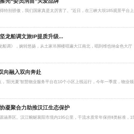
擦亮“委员润苗”关爱品牌
觉得特别骄傲，我们国家真是太厉害了。”近日，在三峡大坝185观景平
龙船调文旅IP提质升级...
《龙船调》，婉转悠扬，从土家吊脚楼唱遍大江南北，唱到维也纳金色大厅
双向融入双向奔赴
试点，‘阳光夏’智慧物业服务平台在10个小区上线运行，今年一季度，物业领
政协凝聚合力助推汉江生态保护
涵养区。汉江蜿蜒襄阳市境内195公里，干流水质常年保持Ⅱ类标准，15