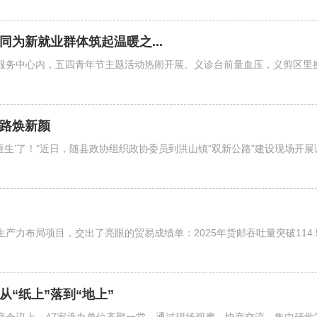
同为新就业群体筑起温暖之...
群服务中心内，五四青年节主题活动热闹开展。义诊台前量血压，义剪区里
老路焕新颜
重生’了！”近日，随县政协组织政协委员到洪山镇“双新公路”建设现场
产力布局项目，交出了亮眼的贸易成绩单：2025年货邮吞吐量突破114.5
“纸上”落到“地上”