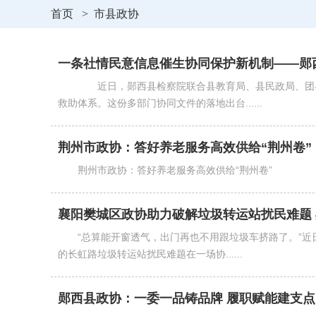
首页
>
市县政协
一条社情民意信息催生协同保护新机制——郧西
近日，郧西县检察院联合县教育局、县民政局、团县
救助体系。这份多部门协同文件的落地出台......
荆州市政协：答好养老服务高效供给“荆州卷”
荆州市政协：答好养老服务高效供给“荆州卷”
襄阳樊城区政协助力破解垃圾转运站扰民难题 
“总算能开窗透气，出门再也不用跟垃圾车挤路了。”
的长虹路垃圾转运站扰民难题在一场协......
郧西县政协：一委一品铸品牌 履职赋能建支点