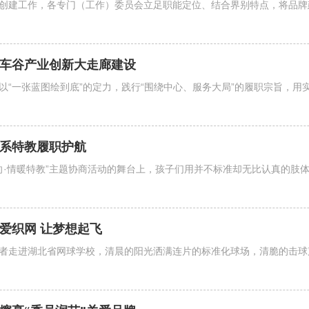
品牌创建工作，各专门（工作）委员会立足职能定位、结合界别特点，将品
力车谷产业创新大走廊建设
以“一张蓝图绘到底”的定力，践行“围绕中心、服务大局”的履职宗旨，
情系特教履职护航
向·情暖特教”主题协商活动的舞台上，孩子们用并不标准却无比认真的肢
爱织网 让梦想起飞
者走进湖北省网球学校，清晨的阳光洒满连片的标准化球场，清脆的击球