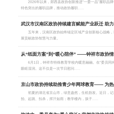
2026年以来，郧西县政协创新推进“一委一品”履职
特色突出的履职品牌，推动政协履职......
武汉市汉南区政协持续建言赋能产业跃迁 助
五年来，汉南区政协始终锚定区域产业创新核心战略，
展贡献政协智慧与力量。
从“纸面方案”到“暖心陪伴” ——钟祥市政协
6月1日，钟祥市特殊教育学校内暖意融融。在“委员同
眼眶湿润。这不仅是一次节日慰问......
京山市政协持续助推青少年网球教育—— 为热
初夏的湖北省京山市，绿意盎然，生机勃发。近日，记
拍、起跳、扣杀，挥汗如雨；教学楼内，孩子......