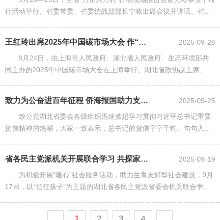
行活动举行。省委常委、省委统战部部长宁咏出席会议并讲话。省委
统战部副部长、省工商联党组书记庄光明主持会议。省工商联主席、
省总商会会长党蓁通......
王红玲出席2025年中国碳市场大会 作“国家自主贡献与农业碳减排”主旨...
2025-09-28
9月24日，由上海市人民政府、湖北省人民政府、生态环境部共
同主办的2025年中国碳市场大会在上海举行。湖北省政协副主席、民
革湖北省委会主委、教授王红玲应邀在会议分论坛作主题发言。
致力为公奋进百年征程 侨海报国助力支点建设 ——湖北致公党党员学习贯彻...
2025-09-25
致公党湖北省委会各级组织迅速掀起学习贯彻习近平总书记重要
贺信精神的热潮，大家一致表示，总书记的贺信字字千钧、句句入
心，更深感使命在肩，将把贺信的殷殷嘱托化为同心同行的奋进力
量，在荆楚大地双岗建功，为我省......
省各民主党派机关开展联合学习 共探家庭教育助力生育友好型社会建设
2025-09-19
为积极开展“暖心”社会服务活动，助力生育友好型社会建设，9月
17日，以“信任孩子”为主题的湖北省各民主党派省委会机关联合学习
在省民主党派大楼举行。
1
2
3
4