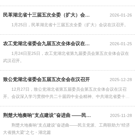
民革湖北省十三届五次全委（扩大）会议在汉召开
2026-01-26
1月25日，民革湖北省十三届五次全委（扩大）会议在汉召开。
农工党湖北省委会九届五次全体会议在汉召开
2026-01-25
1月24日至25日，农工党湖北省第九届委员会第五次全体会议在
武汉召开。
致公党湖北省委会五届五次全会在汉召开
2025-12-28
12月27日，致公党湖北省第五届委员会第五次全体会议在汉召
开。会议深入学习贯彻中共二十届四中全会精神、中共湖北省委十二
届十一次全会精神，认真贯彻落实习近平总书记考察湖北重要讲话精
神和致公党成立100周年......
荆楚大地奏响“支点建设”奋进曲 ——民主党派、工商联助力“经济大省挑大...
2025-11-28
荆楚大地奏响“支点建设”奋进曲——民主党派、工商联助力“经济
大省挑大梁”之七・湖北篇