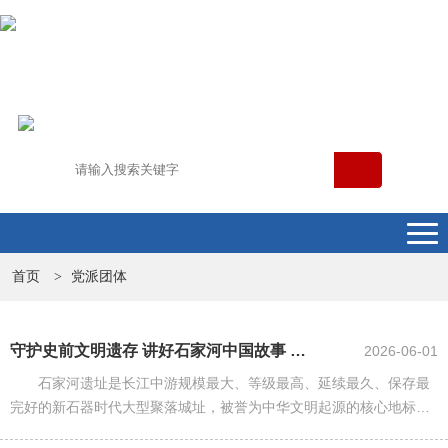
首页
党派团体
>
守护史前文明遗存 讲好石家河中国故事 ——民盟湖北省委会助力长江中游文...
2026-06-01
石家河遗址是长江中游规模最大、等级最高、延续最久、保存最
完好的新石器时代大型聚落城址，被誉为中华文明起源的核心地标之
一。如今，这枚镌刻着长江中游文明印记的文化瑰宝，伴随湖北省首