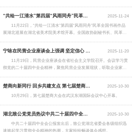
“共绘一江清水”第四届“风雨同舟”民革全国书画作品展 湖北巡展在武汉开...
2025-11-24
11月22日，“共绘一江清水”第四届“风雨同舟”民革全国书画作品
展湖北巡展在湖北省美术院美术馆开幕。全国政协副秘书长、民革中
央副主席兼秘书长李惠东，省委常委、统战部部长宁咏出席活动并致
辞。开幕式由省政协......
宁咏在民营企业座谈会上强调 坚定信心 凝聚力量 在“十五五”时期展现更...
2025-11-20
11月19日，民营企业座谈会在省社会主义学院召开。会议学习贯
彻党的二十届四中全会精神，聚焦民营企业发展现状，听取企业家代
表意见建议，进一步坚定发展信心，凝聚发展力量。省委常委、统战
部部长宁咏出席并讲话。......
楚商向新同行 回乡共建支点 第七届楚商大会在武汉开幕
2025-10-30
10月29日，第七届楚商大会在武汉东湖国际会议中心开幕。
湖北致公党党员热议中共二十届四中全会精神
2025-10-30
中共二十届四中全会公报发出后，致公党湖北省委会各级组织迅
速掀起学习贯彻全会精神的热潮，大家纷纷畅谈体会感想。