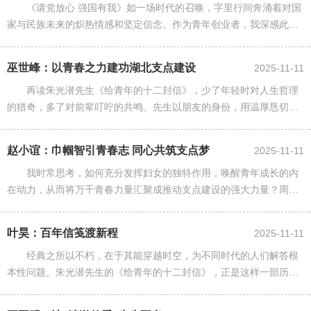
《请党放心 强国有我》如一场时代的召唤，字里行间奔涌着对国
家与民族未来的炽热情感和坚定信念。作为青年创业者，我深感此书
不仅是精神的指引，更是行动的指南。它深刻阐释了当代青年与国家
发展之间的紧密联系，指......
巫世峰：以青春之力建功湖北支点建设
2025-11-11
再读朱光潜先生《给青年的十二封信》，少了年轻时对人生哲理
的猎奇，多了对前辈叮咛的共鸣。先生以朋友的身份，用温厚恳切的
笔触，与青年畅谈读书、动静、选择等人生要义，不训诫、不居高，
却悄然铺展出一条精神成长之......
赵小谊：巾帼智引青春志 同心共筑支点梦
2025-11-11
我时常思考，如何充分发挥妇女的独特作用，唤醒青年成长的内
在动力，从而将万千青春力量汇聚成推动支点建设的强大力量？周岭
先生的《认知觉醒》给了我深刻的启发。这本书像一本“大脑使用说明
书”，清晰指出元认知是突......
叶昊：百年信笺渡新程
2025-11-11
经典之所以不朽，在于其能穿越时空，为不同时代的人们解答根
本性问题。朱光潜先生的《给青年的十二封信》，正是这样一部历久
弥新之作。它以恳切睿智的笔触，向青年传递着哲思与力量。