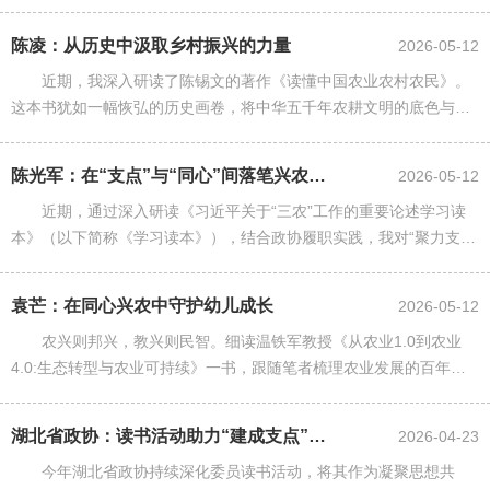
摸爬滚打多年的从业者，又是政协委员，我总在想，我们做的事情到
底对不对、够不够、还能......
陈凌：从历史中汲取乡村振兴的力量
2026-05-12
近期，我深入研读了陈锡文的著作《读懂中国农业农村农民》。
这本书犹如一幅恢弘的历史画卷，将中华五千年农耕文明的底色与新
中国成立以来“三农”发展的沧桑巨变交织在一起。合上书卷，不禁感
慨：不读懂“三农”，就无......
陈光军：在“支点”与“同心”间落笔兴农答卷
2026-05-12
近期，通过深入研读《习近平关于“三农”工作的重要论述学习读
本》（以下简称《学习读本》），结合政协履职实践，我对“聚力支
点，同心兴农”有了更为深切的政治领悟与实践感知。
袁芒：在同心兴农中守护幼儿成长
2026-05-12
农兴则邦兴，教兴则民智。细读温铁军教授《从农业1.0到农业
4.0:生态转型与农业可持续》一书，跟随笔者梳理农业发展的百年轨
迹，剖析生态转型的必然之路。我们既为农业发展的时代蝶变所震
撼，为“人类回嵌自然”......
湖北省政协：读书活动助力“建成支点”显实效
2026-04-23
今年湖北省政协持续深化委员读书活动，将其作为凝聚思想共