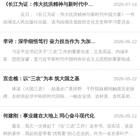
《长江为证：伟大抗洪精神与新时代中国力量》出版
2026-07-14
近日，《长江为证：伟大抗洪精神与新时代中国力量》一书
由湖北人民出版社出版。该书由湖北省政协文化文史和学习委员会、
湖北省水利厅、湖北日报传媒集团主编，精选重要媒体报道48篇，分
为抗洪篇、建设篇、生态篇......
李诗：深学细悟笃行 奋力担当作为 为加快建成农业强省贡献智慧力量 ——...
2026-05-12
习近平总书记关于“三农”工作的重要论述，立意高远、内涵丰
富、思想深邃，是习近平新时代中国特色社会主义思想的重要组成部
分，为我们做好新时代“三农”工作提供了根本遵循和行动指南。作为
一名农业界的政协委员，我......
宫念樵：以“三农”为本 筑大国之基
2026-05-12
捧读《大国三农》，如漫步广袤田野，于阡陌纵横间触摸历史脉
搏，在稻浪起伏中聆听时代回响，一幅农业强、农村美、农民富的乡
村全面振兴壮阔图景徐徐拉开。“三农”工作是全面建设社会主义现代
化国家的重中之重，更是全......
何建刚：事业建在大地上 同心奋斗现代化
2026-05-12
最近，我又一次捧起了《论“三农”工作》这本书。说实话，读这
样的著作，我起初是带着“找答案”的心态去的。作为一名在茶叶产业