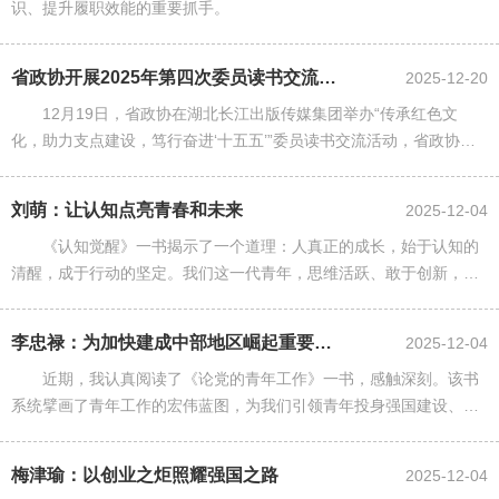
识、提升履职效能的重要抓手。
省政协开展2025年第四次委员读书交流活动
2025-12-20
12月19日，省政协在湖北长江出版传媒集团举办“传承红色文
化，助力支点建设，笃行奋进‘十五五’”委员读书交流活动，省政协副
主席张维国出席并讲话。
刘萌：让认知点亮青春和未来
2025-12-04
《认知觉醒》一书揭示了一个道理：人真正的成长，始于认知的
清醒，成于行动的坚定。我们这一代青年，思维活跃、敢于创新，但
也容易陷入信息过载与目标模糊的困境。书中认为，焦虑并不完全源
于压力，而更多来自“模糊”......
李忠禄：为加快建成中部地区崛起重要战略支点贡献民航青年力量
2025-12-04
近期，我认真阅读了《论党的青年工作》一书，感触深刻。该书
系统擘画了青年工作的宏伟蓝图，为我们引领青年投身强国建设、民
族复兴伟业提供了根本遵循。将机场集团打造航空客货“双枢纽”的实
践融入青年工作大局，激发......
梅津瑜：以创业之炬照耀强国之路
2025-12-04