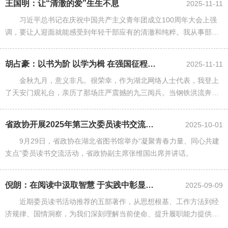
王国明：让“清澈的爱”生生不息
2025-11-11
习近平总书记在庆祝中国共产主义青年团成立100周年大会上强
调，要让人迎面就能感受到年轻干部应有的清澈和纯粹。我从事部队
政治工作30多年，如何让青年官兵永葆清澈和纯粹，是我的终生课
题。最近，我们与省退役军......
胡占豪：以书为阶 以学为楫 在强国征程中谱写青春华章
2025-11-11
金秋九月，意义非凡。很荣幸，作为湖北网络人士代表，我登上
了天安门观礼台，亲历了那场庄严震撼的九三阅兵。当钢铁洪流奔涌
而过，新型战机划破长空，一种源自心底为国家强盛而迸发出的自
豪，如同浪潮般在胸中激荡。坐......
省政协开展2025年第三次委员读书交流活动
2025-10-01
9月29日，省政协在湖北省图书馆举办“凝聚青春力量、同心共建
支点”委员读书交流活动，省政协副主席张维国出席并讲话。
倪朗：在阅读中汲取智慧 于实践中彰显担当
2025-09-09
近期委员读书活动推荐的五部著作，从思想根基、工作方法到经
济规律、国情洞察，为我们深刻理解当前使命、提升履职能力提供了
系统而权威的指引。作为政协委员，通过潜心研读，我深受启发，对