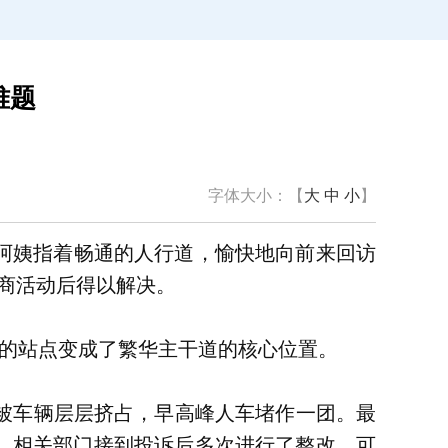
难题
字体大小：【
大
中
小
】
阿姨指着畅通的人行道，愉快地向前来回访
商活动后得以解决。
僻的站点变成了繁华主干道的核心位置。
被车辆层层挤占，早高峰人车堵作一团。最
，相关部门接到投诉后多次进行了整改，可