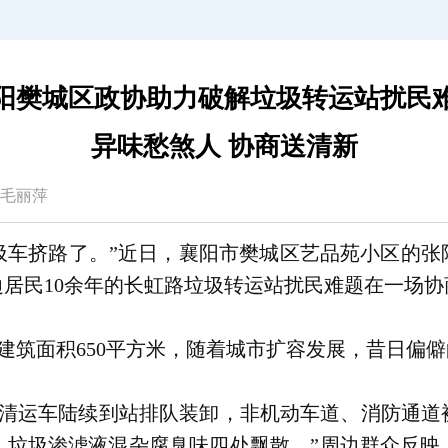
阳樊城区政协助力破解垃圾转运站扰民
异味愁煞人 协商送清新
梦月 毛丽萍
圾车挤路了。”近日，襄阳市樊城区艺品苑小区的张
居民10余年的长虹路垃圾转运站扰民难题在一场协
点建筑面积650平方米，随着城市扩容发展，昔日偏
圾清运车陆续到站排队装卸，非机动车道、消防通道
，垃圾渗滤液混杂腐臭味四处飘散。”周边群众反映