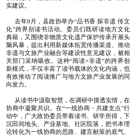
实建议。
去年9月，县政协举办“品书香 探非遗 传文
化”跨界别读书活动。委员们既研读地方文化
典籍，又围绕非物质文化遗产保护传承开展头
脑风暴，提出利用新媒体拓宽传播渠道、推动
非遗与文旅产业融合等建设性意见建议，被相
关部门采纳吸收。这种“阅读+非遗”的跨界创
新模式，不仅丰富了读书载体的文化内涵，也
有效推动了阅读推广与地方文旅产业发展的同
向发力。
从读书中汲取智慧，在调研中摸透实情，在
协商中凝聚共识。在“一线协商・共建支点”行
动中，广大政协委员带着读书、研学所得，下
沉田间地头、产业基地、社区院落，把书本理
论转化为一线协商的思路、建言献策的底气、