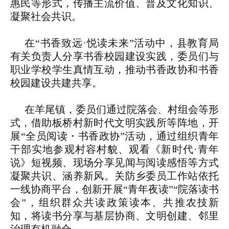
惠民等形式，传播主流价值、普及文化知识、
凝聚社会共识。
在“书香致远·悦读未来”活动中，县教育局
有关负责人分享书香校园建设实践，委员们与
职业学校学生真情互动，推动书香政协和书香
校园建设共建共享。
在羊尾镇，委员们通过院落会、村组会等形
式，借助板桥村新时代文明实践所等阵地，开
展“全员阅读・书香政协”活动，通过组织青年
干部实地参观村容村貌、观看《新时代·青年
说》短视频、现场分享见闻与阅读感悟等方式
凝聚共识、涵养新风。关防乡委员工作站依托
一线协商平台，创新开展“青年夜读”“院落读书
会”，组织群众共读政策读本、共推农技新
知，将读书分享与基层协商、文明创建、邻里