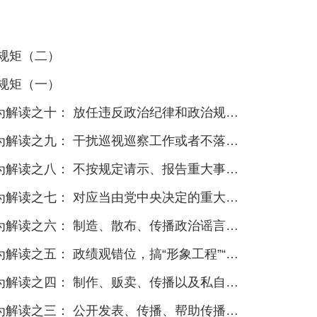
规矩（二）
规矩（一）
读之十： 放任违反政治纪律和政治规矩行为
： 干扰巡视巡察工作或者不落实巡视巡察整改要求行为
读之八： 不按规定请示、报告重大事项行为
： 对应当由党中央决定的重大政策问题擅作主张行为
六： 制造、散布、传播政治谣言和诬告陷害行为
五： 政绩观错位，搞“形象工程”“政绩工程”行为
、传播以及私自携带、寄递、阅看、 浏览、收听有严重政治问题资料行为
： 公开发表、传播、帮助传播有严重政治问题言论行为