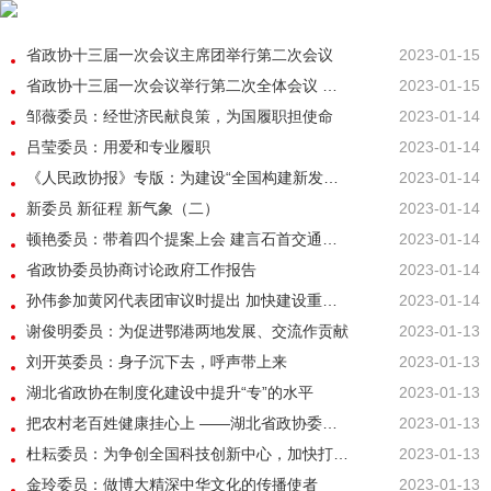
省政协十三届一次会议主席团举行第二次会议
2023-01-15
省政协十三届一次会议举行第二次全体会议 孙伟出席 16名委员作大会发言
2023-01-15
邹薇委员：经世济民献良策，为国履职担使命
2023-01-14
吕莹委员：用爱和专业履职
2023-01-14
《人民政协报》专版：为建设“全国构建新发展格局先行区”献智出力 ——十二届湖北省政协五年工作回眸
2023-01-14
新委员 新征程 新气象（二）
2023-01-14
顿艳委员：带着四个提案上会 建言石首交通旅游发展
2023-01-14
省政协委员协商讨论政府工作报告
2023-01-14
孙伟参加黄冈代表团审议时提出 加快建设重要功能区和绿色发展示范区 为建设先行区谱写新篇章作出新贡献
2023-01-14
谢俊明委员：为促进鄂港两地发展、交流作贡献
2023-01-13
刘开英委员：身子沉下去，呼声带上来
2023-01-13
湖北省政协在制度化建设中提升“专”的水平
2023-01-13
​把农村老百姓健康挂心上 ——湖北省政协委员张志的“农村”情结
2023-01-13
杜耘委员：为争创全国科技创新中心，加快打造全国创新高地献计出力
2023-01-13
金玲委员：做博大精深中华文化的传播使者
2023-01-13