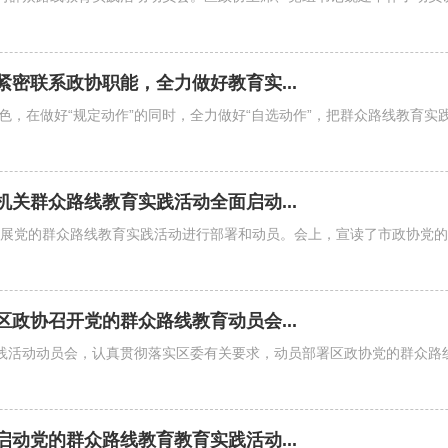
密联系政协职能，全力做好教育实...
，在做好“规定动作”的同时，全力做好“自选动作”，把群众路线教育实践
关群众路线教育实践活动全面启动...
开展党的群众路线教育实践活动进行部署和动员。会上，宣读了市政协党
政协召开党的群众路线教育动员会...
员会，认真贯彻落实区委有关要求，动员部署区政协党的群众路线教育实践活动各项工作。
动党的群众路线教育教育实践活动...