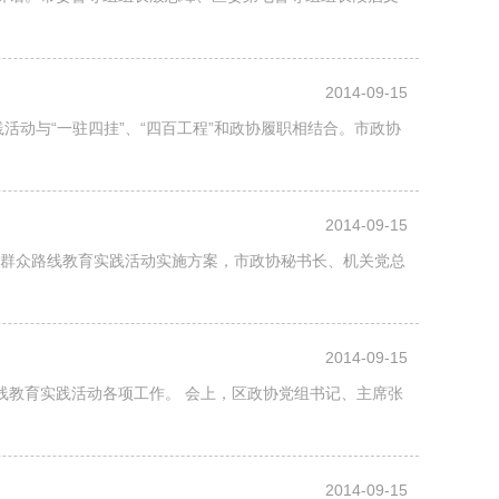
2014-09-15
活动与“一驻四挂”、“四百工程”和政协履职相结合。市政协
2014-09-15
的群众路线教育实践活动实施方案，市政协秘书长、机关党总
2014-09-15
 会上，区政协党组书记、主席张
2014-09-15