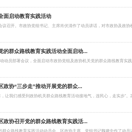
全面启动教育实践活动
会议召开。市政协党组书记、主席肖伏清作了动员讲话，对市政协及政协机关
的群众路线教育实践活动全面启动...
活动动员部署会议，全面启动市政协党组及政协机关党的群众路线教育实
协“三步走”推动开展党的群众...
术，让我们感受到政协机关群众路线教育活动接地气，连民心，走实步”。
政协召开党的群众路线教育实践活...
党的群众路线教育实践活动动员会。区政协主席、党组书记魏建中作了动员