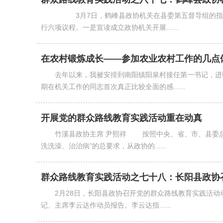
3月7日，鹤峰县政协机关在县委第五督导组的指
行六项议程。一是宣读成立政协机关开展......
在农村锻炼成长——参加农业农村工作的几点
去年以来，我被安排到南阳镇阳泉村接任第一书记，进
期在机关工作的同志首次真正比较全面的感......
开展党的群众路线教育实践活动重在动真
竹溪县政协主席 尹熙祥 按照中央、省、市、县委总
洗洗澡、治治病”的总要求，从政协的......
群众路线教育实践活动之七十八：长阳县政协召
2月28日，长阳县政协召开党的群众路线教育实践活动动员
记、主席李云达作动员报告。李云达指......