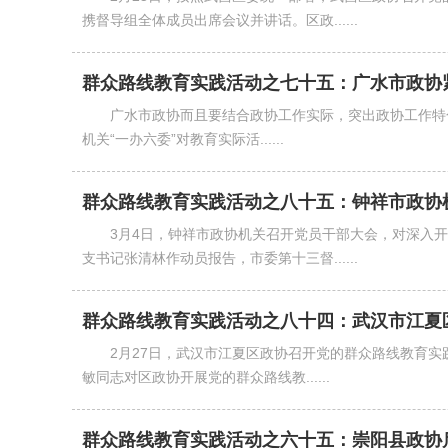
携督导组全体成员出席会议并讲话。区政......
群众路线教育实践活动之七十五：广水市政协紧
广水市政协而且要结合政协工作实际，突出政协工作特色
机关“一办六委”对教育实际活......
群众路线教育实践活动之八十五：钟祥市政协机
3月4日，钟祥市政协机关召开党员干部大会，对深入
支书记张清林作动员报告，市委第十三督......
群众路线教育实践活动之八十四：武汉市江夏区
2月27日，武汉市江夏区政协召开党的群众路线教育实践活动动
敏同志对区政协开展党的群众路线教......
群众路线教育实践活动之六十五：崇阳县政协启