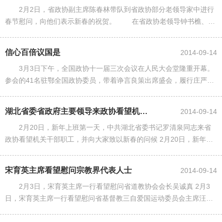
2月2日，省政协副主席陈春林带队到省政协部分老领导家中进行
春节慰问，向他们表示新春的祝贺。 在省政协老领导钟书樵、韩
南鹏、崔建瑞、张荣国、翁行德、胡永继家中，陈春林与他们亲切交
谈，详细地询问了他们的......
信心百倍议国是
2014-09-14
3月3日下午，全国政协十一届三次会议在人民大会堂隆重开幕。
参会的41名驻鄂全国政协委员，带着诤言良策出席盛会，履行庄严而
神圣的使命。 冬去春归。委员们并肩走入会场，步伐更加坚定，眼神
更为坚毅，脸上更多自......
湖北省委省政府主要领导来政协看望机关干部职工
2014-09-14
2月20日，新年上班第一天，中共湖北省委书记罗清泉同志来省
政协看望机关干部职工，并向大家致以新春的问候 2月20日，新年上
班第一天，中共湖北省委副书记、省长李鸿忠同志来省政协看望机关
干部职工，并向大家......
宋育英主席看望慰问宗教界代表人士
2014-09-14
2月3日，宋育英主席一行看望慰问省道教协会会长吴诚真 2月3
日，宋育英主席一行看望慰问省基督教三自爱国运动委员会主席汪振
仁 2月3日，宋育英主席一行看望慰问省天主教爱国会副主席沈国安 2