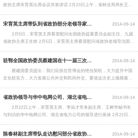
政协主席宋育英出席会议并发讲话 2月23日上午，省林业局局长王海
涛一行赴省政协汇报2009年全省林业工作情况及2010年工作计划。
省政协主......
宋育英主席带队到省政协部分老领导家中进行春节慰问
2014-09-14
2月5日，宋育英主席看望慰问全国政协提案委员会副主任、九届
省政协主席王生铁 2月5日，宋育英主席看望慰问省政协老领导沈因洛
2月5日，宋育英主席在医院看望慰问省政协老领导唐振生 2月5日，省
政协......
驻鄂全国政协委员蔡建国在十一届三次会议上提出:提升中国文化软实力的绝佳契...
2014-09-14
蔡建国委员提出：我们应抓住世博会的绝佳契机，大力提升中国
文化软实力，大力发展公共外交和民间外交。要借这次史上规模最大
的世博会，充分展示中国五千年的灿烂文明、改革开放30多年来的成
果和中国城市的美好生活，......
省政协领导与华中电网公司、湖北省电力公司领导座谈
2014-09-14
2月22日上午，宋育英主席、李佑才常务副主席、王树华秘书长
与到访的华中电网公司、湖北省电力公司的领导进行座谈 2月22日上
午，宋育英主席、李佑才常务副主席、王树华秘书长与到访的华中电
网公司、湖北省电......
陈春林副主席带队走访慰问部分省政协老领导
2014-09-14