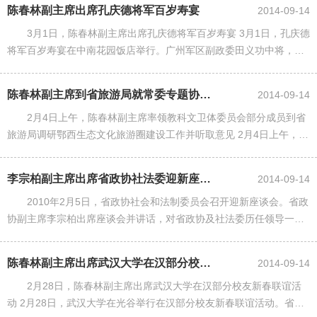
月3日，宋......
陈春林副主席出席孔庆德将军百岁寿宴
2014-09-14
3月1日，陈春林副主席出席孔庆德将军百岁寿宴 3月1日，孔庆德
将军百岁寿宴在中南花园饭店举行。广州军区副政委田义功中将，广
州军区司令部副参谋长刘联华少将，省政协原主席沈因洛，省委常
委、省委宣传部长李......
陈春林副主席到省旅游局就常委专题协商会议议题听取意见
2014-09-14
2月4日上午，陈春林副主席率领教科文卫体委员会部分成员到省
旅游局调研鄂西生态文化旅游圈建设工作并听取意见 2月4日上午，陈
春林副主席率领教科文卫体委员会部分成员，就今年将要召开的常委
专题协商会议题，到......
李宗柏副主席出席省政协社法委迎新座谈会 向历任老领导表示新春慰问
2014-09-14
2010年2月5日，省政协社会和法制委员会召开迎新座谈会。省政
协副主席李宗柏出席座谈会并讲话，对省政协及社法委历任领导一直
以来给予社法委工作的关心和支持表示感谢，并致以新春的慰问。 八
届省政协副主席杨......
陈春林副主席出席武汉大学在汉部分校友新春联谊活动
2014-09-14
2月28日，陈春林副主席出席武汉大学在汉部分校友新春联谊活
动 2月28日，武汉大学在光谷举行在汉部分校友新春联谊活动。省委