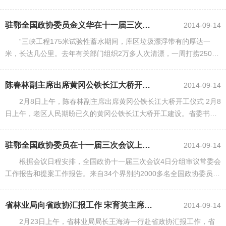
间，拥挤程度如同学生宿舍，也缺乏护理和娱乐设施，居住的老年人
感到生活不方便。 建议有关......
驻鄂全国政协委员金义华在十一届三次会议上提出:三峡库区清漂要打持久战
2014-09-14
“三峡工程175米试验性蓄水期间，库区垃圾漂浮带有的厚达一
米，长达几公里。去年有关部门组织2万多人次清漂，一周打捞25000
多吨漂浮垃圾……”面对这些令人惊心的数字，省政协人资环委副主任
金义华委员建议，......
陈春林副主席出席黄冈公铁长江大桥开工仪式
2014-09-14
2月8日上午，陈春林副主席出席黄冈公铁长江大桥开工仪式 2月8
日上午，老区人民期盼已久的黄冈公铁长江大桥开工建设。省委书记
罗清泉、省长李鸿忠致信祝贺。 省委副书记、武汉市委书记杨松宣布
大桥开工，......
驻鄂全国政协委员在十一届三次会议上审议常委会工作报告和提案工作报告时提出...
2014-09-14
根据会议日程安排，全国政协十一届三次会议4日分组审议常委会
工作报告和提案工作报告。来自34个界别的2000多名全国政协委员，
在驻地宾馆对两份报告进行了认真审议。积极履职：“去年工作振奋人
心”2009年，......
省林业局向省政协汇报工作 宋育英主席出席会议并发表重要讲话
2014-09-14
2月23日上午，省林业局局长王海涛一行赴省政协汇报工作，省