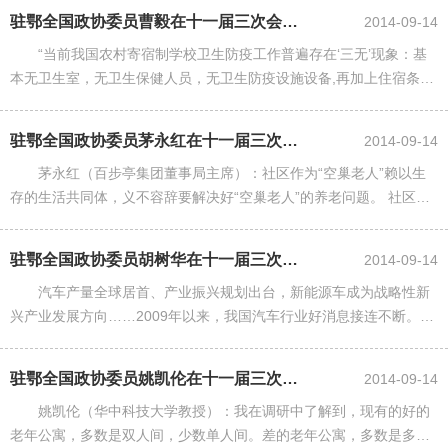
养老服务品种单一，目前只......
驻鄂全国政协委员曹毅在十一届三次会议上提出：农村寄宿制学校卫生防疫亟待加...
2014-09-14
“当前我国农村寄宿制学校卫生防疫工作普遍存在‘三无’现象：基
本无卫生室，无卫生保健人员，无卫生防疫设施设备,再加上住宿条件
差，一旦疫情袭来，防控很难。”驻鄂全国政协委员、恩施州副州长曹
毅不无忧心地说。 ......
驻鄂全国政协委员茅永红在十一届三次会议上提出:鼓励“空巢老人”社区养老
2014-09-14
茅永红（百步亭集团董事局主席）：社区作为“空巢老人”赖以生
存的生活共同体，义不容辞要解决好“空巢老人”的养老问题。 社区可
通过志愿者与“空巢老人”之间结对子、爱心联系卡、一键通电话等方
式，以及开展平常送......
驻鄂全国政协委员胡树华在十一届三次会议上提出:创新工程是汽车强国梦的“翅...
2014-09-14
汽车产量全球居首、产业振兴规划出台，新能源车成为战略性新
兴产业发展方向……2009年以来，我国汽车行业好消息接连不断。驻
鄂全国政协委员、武汉理工大学教授胡树华昨日接受本报记者采访时
说，自己对此既高兴又担......
驻鄂全国政协委员姚凯伦在十一届三次会议上提出:多元化多层次建设老年公寓
2014-09-14
姚凯伦（华中科技大学教授）：我在调研中了解到，现有的好的
老年公寓，多数是双人间，少数单人间。差的老年公寓，多数是多人