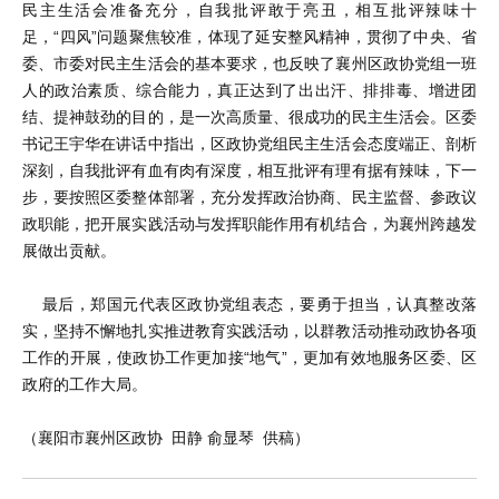
民主生活会准备充分，自我批评敢于亮丑，相互批评辣味十
足，“四风”问题聚焦较准，体现了延安整风精神，贯彻了中央、省
委、市委对民主生活会的基本要求，也反映了襄州区政协党组一班
人的政治素质、综合能力，真正达到了出出汗、排排毒、增进团
结、提神鼓劲的目的，是一次高质量、很成功的民主生活会。区委
书记王宇华在讲话中指出，区政协党组民主生活会态度端正、剖析
深刻，自我批评有血有肉有深度，相互批评有理有据有辣味，下一
步，要按照区委整体部署，充分发挥政治协商、民主监督、参政议
政职能，把开展实践活动与发挥职能作用有机结合，为襄州跨越发
展做出贡献。
最后，郑国元代表区政协党组表态，要勇于担当，认真整改落
实，坚持不懈地扎实推进教育实践活动，以群教活动推动政协各项
工作的开展，使政协工作更加接“地气”，更加有效地服务区委、区
政府的工作大局。
（襄阳市襄州区政协 田静 俞显琴 供稿）