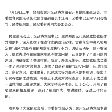
7月19日上午，襄阳市襄州区政协党组召开专题民主生活会。市
委教育实践活动第七督导组副组长李江海，区委书记王宇华到会指
导，区委组织部、区纪委有关同志参加会议。
民主生活会上，区政协党组书记、主席郑国元代表区政协党组作
对照剖析，深入查摆了在遵守党的政治纪律、贯彻落实中央八项规
定和“四风”方面存在的规章制度执行不力；调研活动多，但不够深
入；提案办理存在回娘家现象等突出问题，认真剖析了产生问题的
原因，明确提出了整改措施。随后，郑国元带头、政协党组成员逐
一作了深刻的对照检查，查摆了自身存在的“四风”问题，从理想信
念、宗旨意识、党性修养、纪律观念等方面深入剖析根源，提出了
切实有效的改进措施。每位班子成员对照检查后，其他班子成员逐
一诚恳地提出批评意见。大家坚持实事求是、出于公心，开展了积
极健康的相互批评，达到了帮助同志、增进团结、促进工作的目
的。
在听取了大家的发言后，市委督导组认为，襄州区政协党组专题