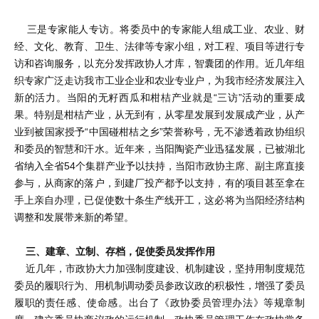
三是专家能人专访。将委员中的专家能人组成工业、农业、财
经、文化、教育、卫生、法律等专家小组，对工程、项目等进行专
访和咨询服务，以充分发挥政协人才库，智囊团的作用。近几年组
织专家广泛走访我市工业企业和农业专业户，为我市经济发展注入
新的活力。当阳的无籽西瓜和柑桔产业就是“三访”活动的重要成
果。特别是柑桔产业，从无到有，从零星发展到发展成产业，从产
业到被国家授予“中国碰柑桔之乡”荣誉称号，无不渗透着政协组织
和委员的智慧和汗水。近年来，当阳陶瓷产业迅猛发展，已被湖北
省纳入全省54个集群产业予以扶持，当阳市政协主席、副主席直接
参与，从商家的落户，到建厂投产都予以支持，有的项目甚至拿在
手上亲自办理，已促使数十条生产线开工，这必将为当阳经济结构
调整和发展带来新的希望。
三、建章、立制、存档，促使委员发挥作用
近几年，市政协大力加强制度建设、机制建设，坚持用制度规范
委员的履职行为、用机制调动委员参政议政的积极性，增强了委员
履职的责任感、使命感。出台了《政协委员管理办法》等规章制