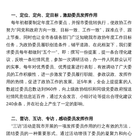
一、定位、定向、定目标，激励委员发挥作用
每年初都要制定年度工作要点，并报市委批转执行，使政协工作
努力“同党和政府方向一致、目标一致、工作一致”，踩准点子、跟
上节奏。同时也让全市各级各部门广泛知晓我市政协年度工作目标
任务，为政协委员履职创造条件，铺平道路。在此框架下，我们要
求委员每年都做到“五个一”。即：撰写一份提案，提一条合理化建
议，反映一条社情民意，参加一次调研活动，办一件人民群众认可
的实事。每年对优秀委员、优秀提案进行表彰，有效调动了广大委
员的工作积极性，进一步激发了委员履行职能、参政议政、发挥作
用的热情，促进了政协工作的发展。近5年来，全会上提提案的人
数超过委员总数达到960件，向上级政协组织和同级党委政府报送
社情民意信息近百件，通过大会发言、小组讨论等提出合理化建议
240余条，并在社会上产生了一定的影响。
二、普访、互访、专访，感动委员发挥作用
“三访”活动是我市开展的一项发挥委员作用的行之有效的方法，
团结委员的一种重要形式。通过活动增强了委员的凝聚力和向心