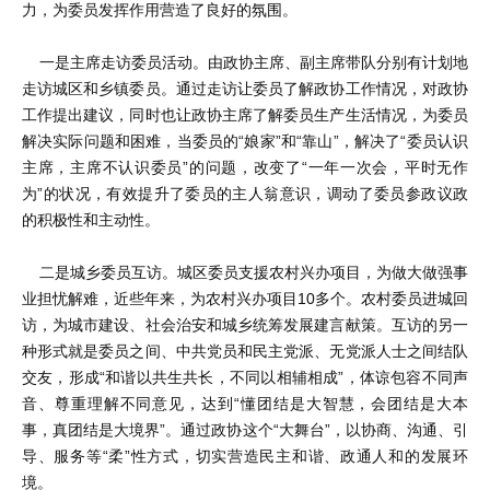
力，为委员发挥作用营造了良好的氛围。
一是主席走访委员活动。由政协主席、副主席带队分别有计划地
走访城区和乡镇委员。通过走访让委员了解政协工作情况，对政协
工作提出建议，同时也让政协主席了解委员生产生活情况，为委员
解决实际问题和困难，当委员的“娘家”和“靠山”，解决了“委员认识
主席，主席不认识委员”的问题，改变了“一年一次会，平时无作
为”的状况，有效提升了委员的主人翁意识，调动了委员参政议政
的积极性和主动性。
二是城乡委员互访。城区委员支援农村兴办项目，为做大做强事
业担忧解难，近些年来，为农村兴办项目10多个。农村委员进城回
访，为城市建设、社会治安和城乡统筹发展建言献策。互访的另一
种形式就是委员之间、中共党员和民主党派、无党派人士之间结队
交友，形成“和谐以共生共长，不同以相辅相成”，体谅包容不同声
音、尊重理解不同意见，达到“懂团结是大智慧，会团结是大本
事，真团结是大境界”。通过政协这个“大舞台”，以协商、沟通、引
导、服务等“柔”性方式，切实营造民主和谐、政通人和的发展环
境。