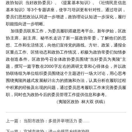
政协知识 当好政协委员》、《提案基本知识》、《社情民意信息
基本知识》等3个专题讲座，使学习培训更有针对性。通过培训，
委员们思想政治认同进一步增进，政协理论认知进一步深化，履行
职能指向进一步明晰。
加强委员联系工作，为委员履职搭建思考平台。新年伊始，区政
协主席、副主席、秘书长走访了新一届政协常委，了解他们的思
想、工作和生活情况，向他们宣传党的路线、方针、政策，通报全
区重点工作、区情动态和政协工作情况，积极为政协常委们知情参
政创造条件。区政协号召全体政协委员围绕“当好委员为夷陵”主
题，撰写一篇字数在2000字左右的调研文章和心得体会，并以政
协联络组为单位组织委员围绕这个主题进行一场大讨论，用心思考
围绕夷陵跨越式发展献计出力的措施和办法，认真分析在履职过程
中积累的经验及出现的问题，通过委员思考履职工作来完善委员履
职，同时也为政协今后的委员管理工作提供信息和参考。
（夷陵区政协 林大双 供稿）
上一篇： 当阳市政协：多措并举增活力 委......
下一篇： 宜城市政协：进一步规范乡镇政协联......