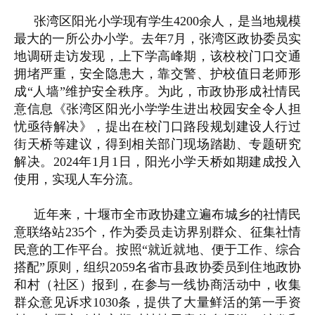
张湾区阳光小学现有学生4200余人，是当地规模
最大的一所公办小学。去年7月，张湾区政协委员实
地调研走访发现，上下学高峰期，该校校门口交通
拥堵严重，安全隐患大，靠交警、护校值日老师形
成“人墙”维护安全秩序。为此，市政协形成社情民
意信息《张湾区阳光小学学生进出校园安全令人担
忧亟待解决》，提出在校门口路段规划建设人行过
街天桥等建议，得到相关部门现场踏勘、专题研究
解决。2024年1月1日，阳光小学天桥如期建成投入
使用，实现人车分流。
近年来，十堰市全市政协建立遍布城乡的社情民
意联络站235个，作为委员走访界别群众、征集社情
民意的工作平台。按照“就近就地、便于工作、综合
搭配”原则，组织2059名省市县政协委员到住地政协
和村（社区）报到，在参与一线协商活动中，收集
群众意见诉求1030条，提供了大量鲜活的第一手资