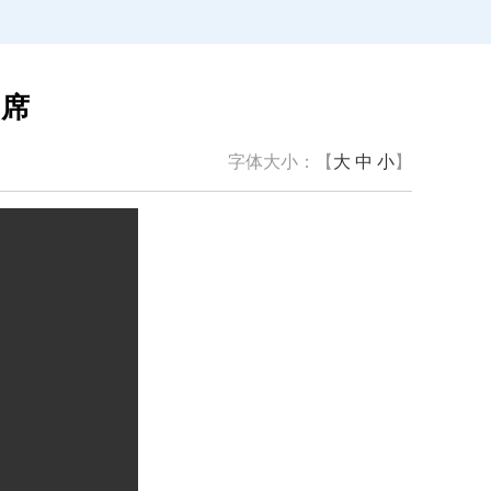
出席
字体大小：【
大
中
小
】