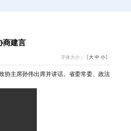
协商建言
字体大小：【
大
中
小
】
省政协主席孙伟出席并讲话。省委常委、政法