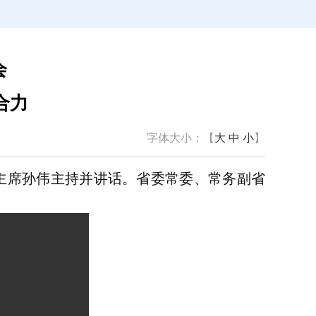
会
合力
字体大小：【
大
中
小
】
主席孙伟主持并讲话。省委常委、常务副省