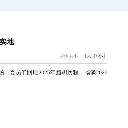
实地
字体大小：【
大
中
小
】
委员们回顾2025年履职历程，畅谈2026