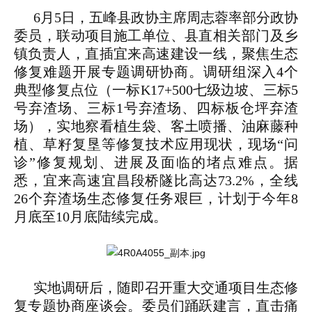
6月5日，五峰县政协主席周志蓉率部分政协
委员，联动项目施工单位、县直相关部门及乡
镇负责人，直插宜来高速建设一线，聚焦生态
修复难题开展专题调研协商。调研组深入4个
典型修复点位（一标K17+500七级边坡、三标5
号弃渣场、三标1号弃渣场、四标板仓坪弃渣
场），实地察看植生袋、客土喷播、油麻藤种
植、草籽复垦等修复技术应用现状，现场“问
诊”修复规划、进展及面临的堵点难点。据
悉，宜来高速宜昌段桥隧比高达73.2%，全线
26个弃渣场生态修复任务艰巨，计划于今年8
月底至10月底陆续完成。
实地调研后，随即召开重大交通项目生态修
复专题协商座谈会。委员们踊跃建言，直击痛