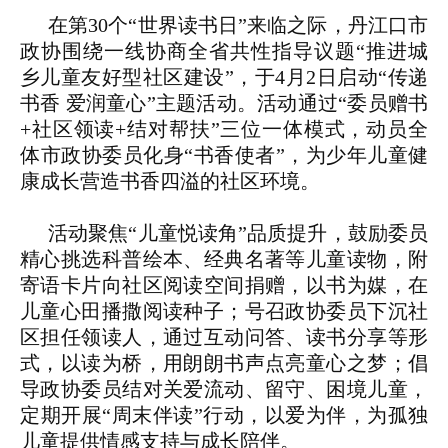
在第30个“世界读书日”来临之际，丹江口市
政协围绕一线协商全省共性指导议题“推进城
乡儿童友好型社区建设”，于4月2日启动“传递
书香 爱润童心”主题活动。活动通过“委员赠书
+社区领读+结对帮扶”三位一体模式，动员全
体市政协委员化身“书香使者”，为少年儿童健
康成长营造书香四溢的社区环境。
活动聚焦“儿童悦读角”品质提升，鼓励委员
精心挑选科普绘本、经典名著等儿童读物，附
寄语卡片向社区阅读空间捐赠，以书为媒，在
儿童心田播撒阅读种子；号召政协委员下沉社
区担任领读人，通过互动问答、读书分享等形
式，以读为桥，用朗朗书声点亮童心之梦；倡
导政协委员结对关爱流动、留守、困境儿童，
定期开展“周末伴读”行动，以爱为伴，为孤独
儿童提供情感支持与成长陪伴。