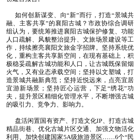
如何创新谋变、向“新”而行，打造“景城共
融、主客共享”的襄阳古城？市政协综合调研
组认为，要统筹推进襄阳古城保护修复、功能
人口疏解、风貌整治提升、文旅场景建设等工
作，持续擦亮襄阳文旅金字招牌。坚持系统优
化，重构主客共享新空间，在现有基础上，积
极稳妥疏解古城功能和人口，让古城既保留烟
火气，又有业态承载空间；坚持以文塑城，打
造景城共融新典范；坚持近悦远来，点亮宜居
宜游新场景；坚持匠心运营，下足“绣花”功
夫，提升景区精细化管理水平，不断增强古城
的吸引力、竞争力、影响力。
盘活闲置国有资产、打造文化IP、打造古城
精品街巷、优化古城片区交通、加强文物活化
利用、加快创建国家5A级旅游景区……6个“民