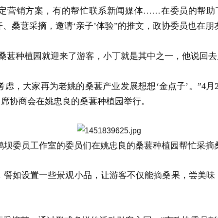
定营销方案，有的帮忙联系新闻媒体……在委员的帮助下
花开、桑葚采摘，邀请‘亲子’体验”的推文，政协委员也在
的桑葚种植园就迎来了游客，小丁就是其中之一，他说回
虑，大家再为老姚的桑葚产业发展想想‘金点子’。”4月
即席协商会在姚忠良的桑葚种植园举行。
鹊坝委员工作室的委员们在姚忠良的桑葚种植园帮忙采摘
，譬如设置一些景观小品，让游客不仅能摘桑果，尝美味，