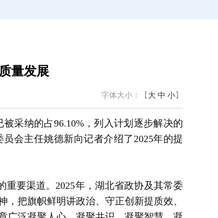
高质量发展
字体大小：【
大
中
小
】
已被采纳的占96.10%，列入计划逐步解决的
委员会主任姚德新向记者介绍了2025年的提
重要渠道。2025年，湖北省政协及其常委
神，把旗帜鲜明讲政治、守正创新提质效、
章广泛凝聚人心、凝聚共识、凝聚智慧、凝