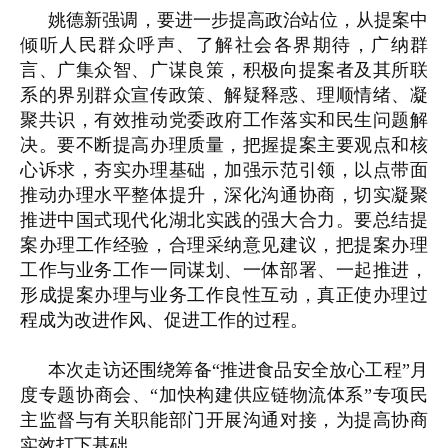
姚德新强调，要进一步提高政治站位，从提案中
倾听人民群众呼声、了解社会各界期待，广纳群
言、广集众智、广谋良策，积极向提案者及其所联
系的界别群众宣传政策、解疑释惑、理顺情绪、凝
聚共识，有效推动党委政府工作落实和民生问题解
决。要不断提高办理质量，把握提案主要观点和核
心诉求，夯实办理基础，加强示范引领，以点带面
推动办理水平整体提升，深化沟通协商，切实凝聚
推进中国式现代化湖北实践的强大合力。要总结提
案办理工作经验，合理采纳意见建议，把提案办理
工作与业务工作一同谋划、一体部署、一起推进，
形成提案办理与业务工作良性互动，真正使办理过
程成为改进作风、促进工作的过程。
本次走访还围绕筹备“推进食品安全放心工程”月
度专题协商会、“加快构建供应链物流体系”专项民
主监督与有关职能部门开展沟通对接，为提高协商
实效打下基础。