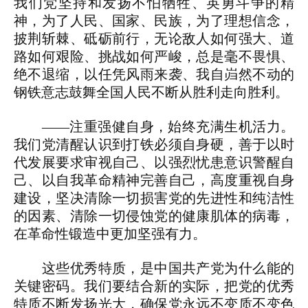
我们党坚持和发扬不怕牺牲、英勇斗争的精
神，为了人民、国家、民族，为了理想信念，
披荆斩棘、砥砺前行，无论敌人如何强大、道
路如何艰险、挑战如何严峻，总是毫不畏惧、
绝不退缩，以任凭风雨来袭、我自岿然不动的
钢铁意志鼓舞全国人民不断从胜利走向胜利。
——注重强健自身，始终充满生机活力。
我们党清醒认识到打铁必须自身硬，善于以时
代发展要求审视自己、以强烈忧患意识警醒自
己、以自我革命精神完善自己，高度重视自身
建设，坚决清除一切损害党的先进性和纯洁性
的因素、清除一切侵蚀党的健康肌体的病毒，
在革命性锻造中更加坚强有力。
这些优秀特质，是中国共产党为什么能的
关键密码。我们要结合新的实际，把党的优秀
特质不断发扬光大，确保党永远不变质不变色