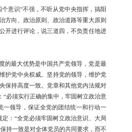
四个意识”不强，不听从党中央指挥，搞阳
治方向、政治原则、政治道路等重大原则
公开进行评论，说三道四，不负责任地进
度的最大优势是中国共产党领导，党是最
维护党中央权威。坚持党的领导，维护党
央保持高度一致。党章和其他党内法规对
：“必须实行正确的集中，牢固树立政治意
统一领导，保证全党的团结统一和行动一
规定：“全党必须牢固树立政治意识、大局
央保持一致是对全体党员的共同要求，而不