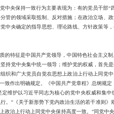
党中央保持一致行为主要表现为：有的党员干部“
、分管的领域采取抵制、反对措施；在政治立场、政
对党中央确定的指导思想、理论路线、方针政策等，
质的特征是中国共产党领导，中国特色社会主义制
是坚持党中央集中统一领导；维护党的权威，首先是
党组织和广大党员自觉在思想上政治上行动上同党中
一致作出明确规定。《中国共产党章程》总纲规定
坚定维护以习近平同志为核心的党中央权威和集中
行。”《关于新形势下党内政治生活的若干准则》
上政治上行动上同党中央保持高度一致。”同党中