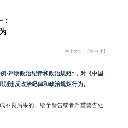
一：
为
字体大小：【
大
中
小
】
例·严明政治纪律和政治规矩”，对《中国
识别违反政治纪律和政治规矩行为。
造成不良后果的，给予警告或者严重警告处