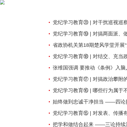
党纪学习教育⑳ | 对干扰巡视
党纪学习教育⑲ | 对搞两面派
省政协机关第18期楚风学堂开展
党纪学习教育⑱ | 对结交、充
张维国强调 要推动《条例》入脑
党纪学习教育⑰ | 对搞政治攀
党纪学习教育⑯ | 哪些行为属于不
始终做到忠诚干净担当 ——四
党纪学习教育⑮ | 对发表、传
把学和做结合起来 ——三论持