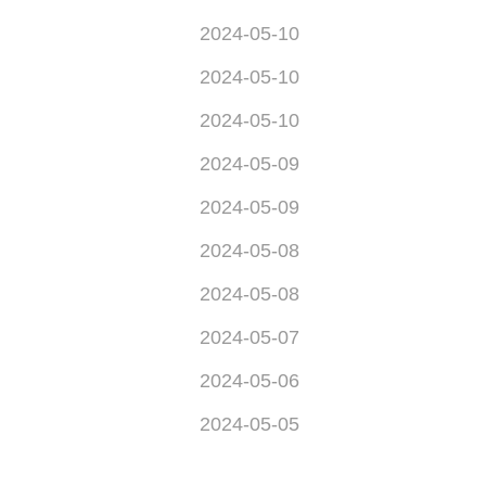
2024-05-10
2024-05-10
2024-05-10
2024-05-09
2024-05-09
2024-05-08
2024-05-08
2024-05-07
2024-05-06
2024-05-05