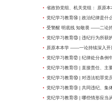
省政协党组、机关党组： 原原本本
党纪学习教育⑭ | 政治纪律是
受警醒 明底线 知敬畏 ——二
党纪学习教育⑬ | 违纪行为所获
原原本本学 ——一论持续深入开
党纪学习教育⑫ | 纪律处分条例
党纪学习教育⑪ | 直接责任、
党纪学习教育⑩ | 对违法犯罪党
党纪学习教育⑨ | 共同违纪、
党纪学习教育⑧ | 哪些情形应当