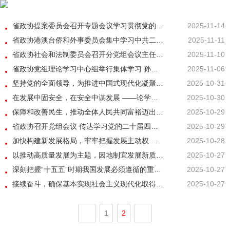
省政协提案委员会召开专题会议学习贯彻党的二十届四中全会精神
2025-11-14
省政协港澳台侨和外事委员会集中学习中共二十届四中全会精神
2025-11-11
省政协社会和法制委员会召开分党组会议主任会议 举行学习座谈小组集中学习
2025-11-10
省政协党组理论学习中心组举行集体学习 孙伟主持并讲话
2025-11-06
坚持党的全面领导，为推进中国式现代化凝聚磅礴力量 ——论学习贯彻党的二十届四中全会精神
2025-10-31
在发展中固安全，在安全中谋发展 ——论学习贯彻党的二十届四中全会精神
2025-10-30
保障和改善民生，推动全体人民共同富裕迈出坚实步伐 ——论学习贯彻党的二十届四中全会精神
2025-10-29
省政协召开党组会议 传达学习党的二十届四中全会精神
2025-10-29
加快构建新发展格局，牢牢把握发展主动权 ——论学习贯彻党的二十届四中全会精神
2025-10-28
以推动高质量发展为主题，因地制宜发展新质生产力 ——论学习贯彻党的二十届四中全会精神
2025-10-27
深刻把握“十五五”时期我国发展必须遵循的重要原则 ——论学习贯彻党的二十届四中全会精神
2025-10-27
接续奋斗，确保基本实现社会主义现代化取得决定性进展 ——论学习贯彻党的二十届四中全会精神
2025-10-27
1
2