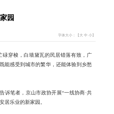
新家园
字体大小：【
大
中
小
】
忙碌穿梭，白墙黛瓦的民居错落有致，广
既能感受到城市的繁华，还能体验到乡愁
告诉笔者，京山市政协开展“一线协商·共
造安居乐业的新家园。