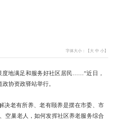
字体大小：【
大
中
小
】
限度地满足和服务好社区居民……”近日，
道政协资政驿站举行。
市，解决老有所养、老有颐养是摆在市委、市
、空巢老人，如何发挥社区养老服务综合