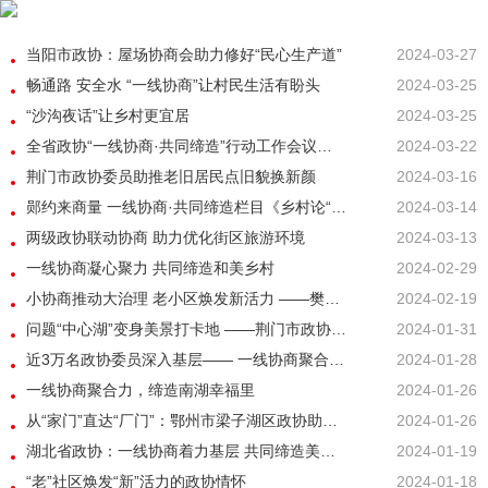
当阳市政协：屋场协商会助力修好“民心生产道”
2024-03-27
畅通路 安全水 “一线协商”让村民生活有盼头
2024-03-25
“沙沟夜话”让乡村更宜居
2024-03-25
全省政协“一线协商·共同缔造”行动工作会议召开
2024-03-22
荆门市政协委员助推老旧居民点旧貌换新颜
2024-03-16
郧约来商量 一线协商·共同缔造栏目《乡村论“践”》开播啦！
2024-03-14
两级政协联动协商 助力优化街区旅游环境
2024-03-13
一线协商凝心聚力 共同缔造和美乡村
2024-02-29
小协商推动大治理 老小区焕发新活力 ——樊城区政协助力铁路社区打造“铁心夜话”协商品牌
2024-02-19
问题“中心湖”变身美景打卡地 ——荆门市政协助力葛洲坝社区中心湖改造
2024-01-31
近3万名政协委员深入基层—— 一线协商聚合力 基层治理好帮手
2024-01-28
一线协商聚合力，缔造南湖幸福里
2024-01-26
从“家门”直达“厂门”：鄂州市梁子湖区政协助力开通“就业直通车”
2024-01-26
湖北省政协：一线协商着力基层 共同缔造美好生活
2024-01-19
“老”社区焕发“新”活力的政协情怀
2024-01-18