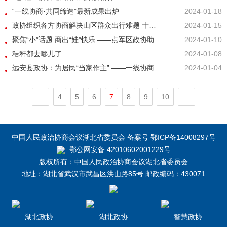
“一线协商·共同缔造”最新成果出炉
2024-01-18
政协组织各方协商解决山区群众出行难题 十堰茅箭区“定制公交”为民服务
2024-01-15
聚焦“小”话题 商出“娃”快乐 ——点军区政协助力五龙社区解决托育难题
2024-01-10
秸秆都去哪儿了
2024-01-08
远安县政协：为居民“当家作主” ——一线协商为社区建设寻找“良方”
2024-01-04
4
5
6
7
8
9
10
中国人民政治协商会议湖北省委员会 备案号 鄂ICP备14008297号
鄂公网安备 42010602001229号
版权所有：中国人民政治协商会议湖北省委员会
地址：湖北省武汉市武昌区洪山路85号 邮政编码：430071
湖北政协
湖北政协
智慧政协