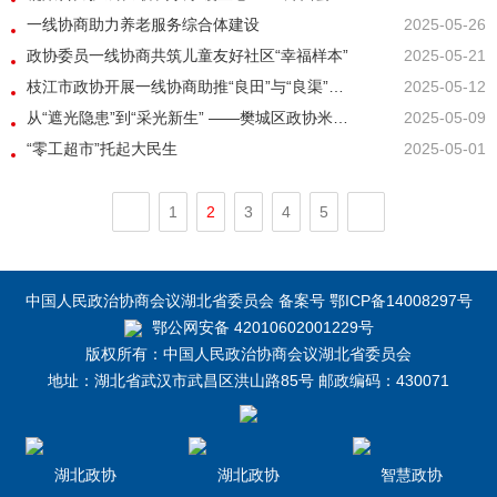
一线协商助力养老服务综合体建设
2025-05-26
政协委员一线协商共筑儿童友好社区“幸福样本”
2025-05-21
枝江市政协开展一线协商助推“良田”与“良渠”协同建设
2025-05-12
从“遮光隐患”到“采光新生” ——樊城区政协米公街道工作站一线协商解民忧
2025-05-09
“零工超市”托起大民生
2025-05-01
1
2
3
4
5
中国人民政治协商会议湖北省委员会 备案号 鄂ICP备14008297号
鄂公网安备 42010602001229号
版权所有：中国人民政治协商会议湖北省委员会
地址：湖北省武汉市武昌区洪山路85号 邮政编码：430071
湖北政协
湖北政协
智慧政协