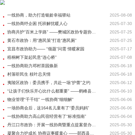
一线协商，助力打造银龄幸福驿站
2025-08-08
一线协商纾企困 托班解忧暖人心
2025-07-30
协商共护“百米上学路” ——樊城区政协专题协商破解校园周边交通治理难题
2025-07-25
黄石市政协：用“惠民策”打造“惠民厕”
2025-07-25
宜昌市政协助力—— “领题”问需 情暖家园
2025-07-17
梧桐树下架起民意“连心桥”
2025-07-08
一线协商助力邓村茶园焕新
2025-06-18
村落听民生 枝叶总关情
2025-06-18
夷陵区政协：委员携手，共赴一场“护蕾”之约
2025-06-12
“让孩子们快乐开心比什么都重要” ——鹤峰县政协院坝协商推动儿童友好型社区建设
2025-06-10
物业管理“千千结” 一线协商“细细解”
2025-06-06
一场协商会后，这164名儿童有了“委员妈妈”
2025-06-06
一线协商助力高山民宿经营有了“标准指南”
2025-06-04
丹江口市政协：开展一线协商暨重点提案督办 助力打造儿童友好“幸福圈”
2025-05-30
凝聚合力护成长 协商议事暖童心 ——郧西县政协开展“一线协商·关爱留守儿童”活动
2025-05-30