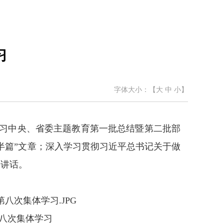
习
字体大小：【
大
中
小
】
学习中央、省委主题教育第一批总结暨第二批部
半篇”文章；深入学习贯彻习近平总书记关于做
并讲话。
第八次集体学习