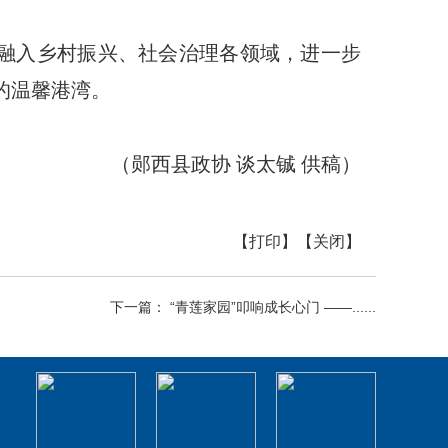
度融入乡村振兴、社会治理各领域，进一步
的温馨港湾。
（郧西县政协 谈太铖 供稿）
【打印】
【关闭】
下一篇： “青莲家园”叩响成长心门 ——......