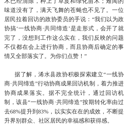
木已经清除，种上了草皮和绿化苗木；难闻的
味道没有了，满天飞舞的苍蝇也不见了。一位
居民拉着回访的政协委员的手说：“我们以为政
·
协搞‘一线协商
共同缔造’是走形式，会开了就
完了，没想到工作这么实在，我们反映的问题
不仅都在会上进行协商，而且协商后确定的事
情又全部落实了。为你们点赞！”
据了解，浠水县政协积极探索建立“一线协
·
商
共同缔造”行动协商成果回访机制，着力推进
协商成果落实。据不完全统计，通过回访机
·
制，该县“一线协商
共同缔造”按期转化率由过
去68%提升到83%，以实实在在的成效，不断提
升界别群众、社区居民的幸福感和获得感。