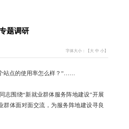
”专题调研
字体大小：【
大
中
小
】
个站点的使用率怎么样？”……
同志
围绕“新就业群体服务阵地建设”开展
业群体
面对面交流，为服务阵地建设寻良